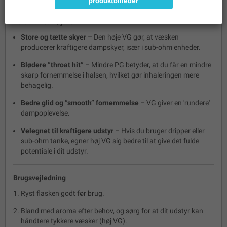
produktbilleder
Fordele ved høj VG
Store og tætte skyer
– Den høje VG gør, at væsken
producerer kraftigere dampskyer, især i sub-ohm enheder.
Blødere “throat hit”
– Mindre PG betyder, at du får en mindre
skarp fornemmelse i halsen, hvilket gør inhaleringen mere
behagelig.
Bedre glid og “smooth” fornemmelse
– VG giver en 'rundere'
dampoplevelse.
Velegnet til kraftigere udstyr
– Hvis du bruger dripper eller
sub-ohm tanke, egner høj VG sig bedre til at give det fulde
potentiale i dit udstyr.
Brugsvejledning
Ryst flasken godt før brug.
Bland med aroma efter behov, og sørg for at dit udstyr kan
håndtere tykkere væsker (høj VG).