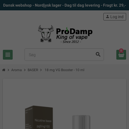
Dansk webshop - Nordjysk lager - Dag til dag levering - Fragt kr. 29,-
person
Log ind
0
view_headline
search
chevron_right
chevron_right
chevron_right
Aroma
BASER
18 mg VG Booster - 10 ml