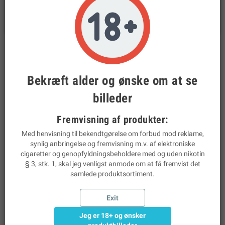
phone
Tlf:
22 44 45 62
BESKRIVELSE
Bekræft alder og ønske om at se
VG Booster 18 mg – 10 ml
billeder
Beskrivelse
Dette er en VG-Booster med 18 mg nikotin, designet til at blande
Fremvisning af produkter:
i dine egne e-væsker. Med høj andel af VG (vegetabilsk glycerin)
får du en base, der giver store, fyldige dampskyer og en blødere
Med henvisning til bekendtgørelse om forbud mod reklame,
oplevelse i halsen.
synlig anbringelse og fremvisning m.v. af elektroniske
cigaretter og genopfyldningsbeholdere med og uden nikotin
§ 3, stk. 1, skal jeg venligst anmode om at få fremvist det
Hovedegenskaber
samlede produktsortiment.
Nikotinstyrke: 18 mg/ml
Exit
Base: VG
Jeg er 18+ og ønsker
Smag: Neutral – tilsæt selv aroma efter ønske