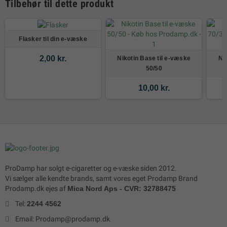
Tilbehør til dette produkt
Flasker til din e-væske
2,00 kr.
Nikotin Base til e-væske
Ni
50/50
10,00 kr.
ProDamp har solgt e-cigaretter og e-væske siden 2012.
Vi sælger alle kendte brands, samt vores eget Prodamp Brand
Prodamp.dk ejes af
Mica Nord Aps - CVR: 32788475
Tel:
2244 4562
Email: Prodamp@prodamp.dk