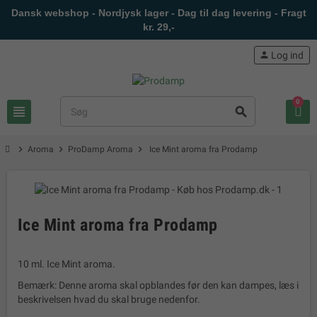
Dansk webshop - Nordjysk lager - Dag til dag levering - Fragt
kr. 29,-
person
Log ind
0
view_headline
search
chevron_right
chevron_right
chevron_right
Aroma
ProDamp Aroma
Ice Mint aroma fra Prodamp
Ice Mint aroma fra Prodamp
10 ml. Ice Mint aroma.
Bemærk: Denne aroma skal opblandes før den kan dampes, læs i
beskrivelsen hvad du skal bruge nedenfor.