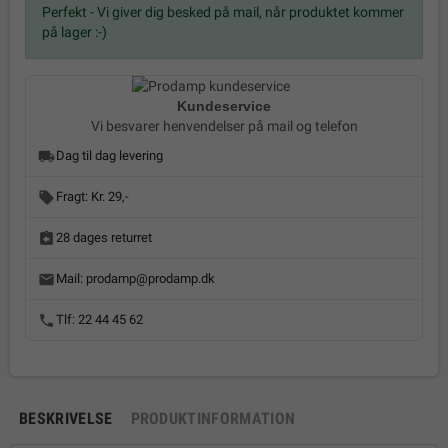
Perfekt - Vi giver dig besked på mail, når produktet kommer
på lager :-)
Kundeservice
Vi besvarer henvendelser på mail og telefon
local_shipping
Dag til dag levering
local_offer
Fragt: Kr. 29,-
assignment_return
28 dages returret
email
Mail:
prodamp@prodamp.dk
phone
Tlf:
22 44 45 62
BESKRIVELSE
PRODUKTINFORMATION