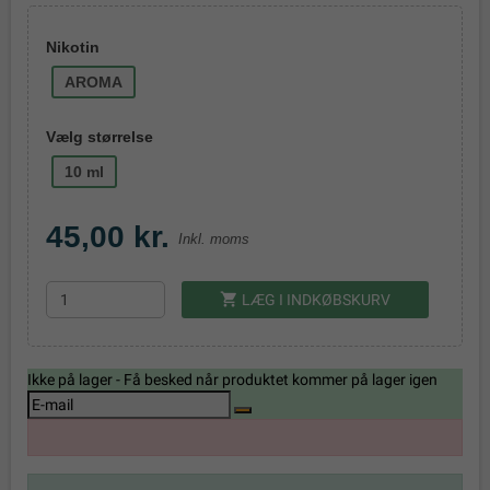
Nikotin
AROMA
Vælg størrelse
10 ml
45,00 kr.
Inkl. moms
shopping_cart
LÆG I INDKØBSKURV
Ikke på lager - Få besked når produktet kommer på lager igen