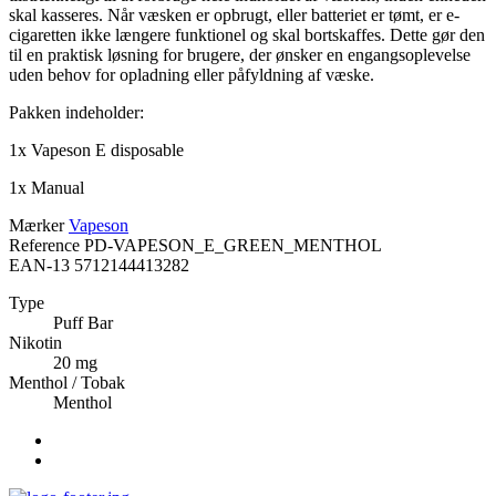
skal kasseres. Når væsken er opbrugt, eller batteriet er tømt, er e-
cigaretten ikke længere funktionel og skal bortskaffes. Dette gør den
til en praktisk løsning for brugere, der ønsker en engangsoplevelse
uden behov for opladning eller påfyldning af væske.
Pakken indeholder:
1x Vapeson E disposable
1x Manual
Mærker
Vapeson
Reference
PD-VAPESON_E_GREEN_MENTHOL
EAN-13
5712144413282
Type
Puff Bar
Nikotin
20 mg
Menthol / Tobak
Menthol