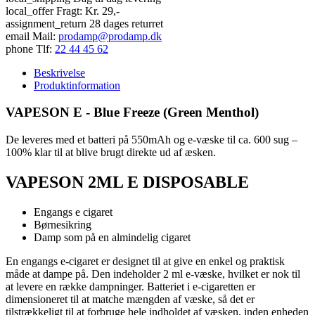
local_offer
Fragt: Kr. 29,-
assignment_return
28 dages returret
email
Mail:
prodamp@prodamp.dk
phone
Tlf:
22 44 45 62
Beskrivelse
Produktinformation
VAPESON E - Blue Freeze (Green Menthol)
De leveres med et batteri på 550mAh og e-væske til ca. 600 sug –
100% klar til at blive brugt direkte ud af æsken.
VAPESON 2ML E DISPOSABLE
Engangs e cigaret
Børnesikring
Damp som på en almindelig cigaret
En engangs e-cigaret er designet til at give en enkel og praktisk
måde at dampe på. Den indeholder 2 ml e-væske, hvilket er nok til
at levere en række dampninger. Batteriet i e-cigaretten er
dimensioneret til at matche mængden af væske, så det er
tilstrækkeligt til at forbruge hele indholdet af væsken, inden enheden