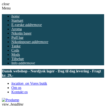
close
Menu
home
Startsæt
E-væske
add
remove
Aroma
Nikotin baser
Puff bar
Nikotinposer
add
remove
Tanke
Coils
Mods
Tilbehør
Info
add
remove
Dansk webshop - Nordjysk lager - Dag til dag levering - Fragt
kr. 29,-
location_on
Vores butik
Om os
Kontakt os
view_headline