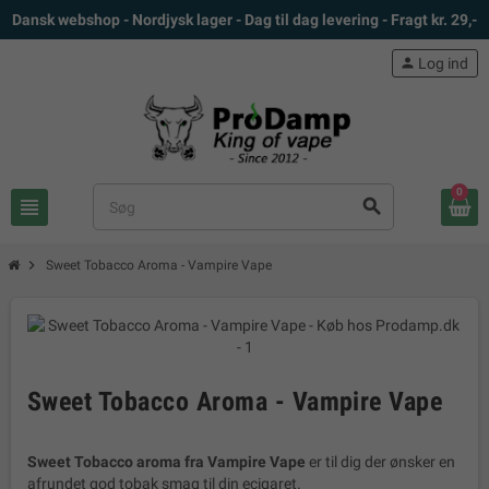
Dansk webshop - Nordjysk lager - Dag til dag levering - Fragt kr. 29,-
person
Log ind
0
view_headline
search
chevron_right
Sweet Tobacco Aroma - Vampire Vape
Sweet Tobacco Aroma - Vampire Vape
Sweet Tobacco aroma fra Vampire Vape
er til dig der ønsker en
afrundet god tobak smag til din ecigaret.