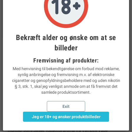
email
Mail:
prodamp@prodamp.dk
phone
Tlf:
22 44 45 62
Bekræft alder og ønske om at se
billeder
BESKRIVELSE
PRODUKTINFORMATION
Fremvisning af produkter:
SWEET TOBACCO AROMA FRA
Med henvisning til bekendtgørelse om forbud mod reklame,
synlig anbringelse og fremvisning m.v. af elektroniske
VAMPIRE VAPE
cigaretter og genopfyldningsbeholdere med og uden nikotin
§ 3, stk. 1, skal jeg venligst anmode om at få fremvist det
SWEET TOBACCO
fra Vampire Vape er til dig der ønsker en
samlede produktsortiment.
klassisk tobak smag med en god smag til din ecigaret.
Producent: Vampire Vape
Exit
Smag: Sweet Tobacco
Jeg er 18+ og ønsker produktbilleder
Emballage: 30ml flaske med børnesikring
Indhold: 30ml Sweet Tobaccol aroma fra Vampire Vape