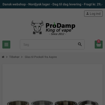
Dansk webshop - Nordjysk lager - Dag til dag levering - Fragt kr. 29,-
person
Log ind
0
view_headline
search
chevron_right
chevron_right
Tilbehør
Glas til PockeX fra Aspire