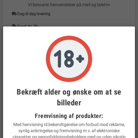
Vi besvarer henvendelser på mail og telefon
local_shipping
Dag til dag levering
local_offer
Fragt: Kr. 29,-
assignment_return
28 dages returret
email
Mail:
prodamp@prodamp.dk
phone
Tlf:
22 44 45 62
Bekræft alder og ønske om at se
BESKRIVELSE
PRODUKTINFORMATION
billeder
Aspire PockeX Glas
Fremvisning af produkter:
Beskrivelse
Med henvisning til bekendtgørelse om forbud mod reklame,
Erstatningsglas til din Aspire PockeX-enhed. Glasset passer til
synlig anbringelse og fremvisning m.v. af elektroniske
den originale metal-pyrex tank og har en kapacitet på
2 ml
e-
cigaretter og genopfyldningsbeholdere med og uden nikotin