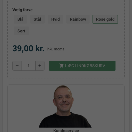
Vælg farve
Blå
Stål
Hvid
Rainbow
Rose gold
Sort
39,00 kr.
Inkl. moms
shopping_cart
remove
add
LÆG I INDKØBSKURV
Kundeservice