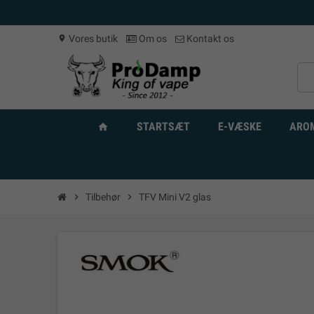
Vores butik
Om os
Kontakt os
location_on
STARTSÆT
E-VÆSKE
ARO
home
chevron_right
Tilbehør
chevron_right
TFV Mini V2 glas