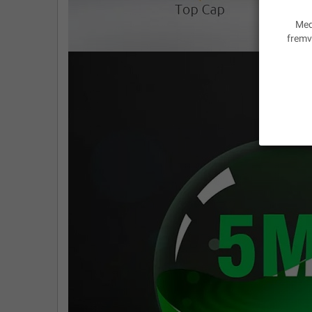
Med
fremv