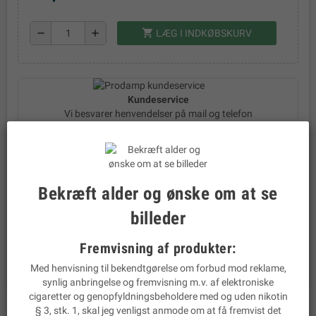
shopping_cart
remove
add
LÆG I INDKØBSKURV
Kundeservice
Vi besvarer henvendelser på mail og telefon
local_shipping
Dag til dag levering
local_offer
Fragt: Kr. 29,-
Bekræft alder og ønske om at se
assignment_return
28 dages returret
billeder
email
Mail:
prodamp@prodamp.dk
Fremvisning af produkter:
phone
Tlf:
22 44 45 62
Med henvisning til bekendtgørelse om forbud mod reklame,
synlig anbringelse og fremvisning m.v. af elektroniske
cigaretter og genopfyldningsbeholdere med og uden nikotin
§ 3, stk. 1, skal jeg venligst anmode om at få fremvist det