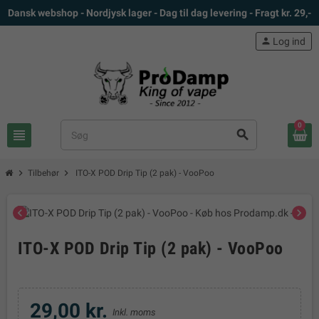
Dansk webshop - Nordjysk lager - Dag til dag levering - Fragt kr. 29,-
person
Log ind
0
view_headline
search
chevron_right
chevron_right
Tilbehør
ITO-X POD Drip Tip (2 pak) - VooPoo
chevron_left
chevron_right
ITO-X POD Drip Tip (2 pak) - VooPoo
29,00 kr.
Inkl. moms