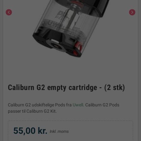
chevron_left
chevron_right
Caliburn G2 empty cartridge - (2 stk)
Caliburn G2 udskiftelige Pods fra
Uwell
. Caliburn G2 Pods
passer til Caliburn G2 Kit.
55,00 kr.
Inkl. moms