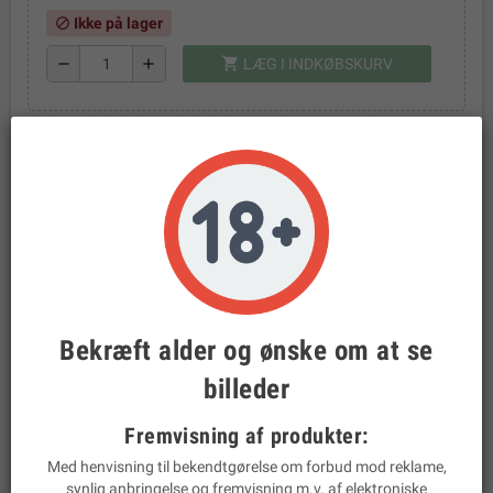
Ikke på lager
block
shopping_cart
remove
add
LÆG I INDKØBSKURV
Ikke på lager - Få besked når produktet kommer på lager
igen
Bekræft alder og ønske om at se
billeder
Fremvisning af produkter:
Kundeservice
Med henvisning til bekendtgørelse om forbud mod reklame,
Vi besvarer henvendelser på mail og telefon
synlig anbringelse og fremvisning m.v. af elektroniske