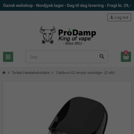
Dansk webshop - Nordjysk lager - Dag til dag levering - Fragt kr. 29,-
person
Log ind
0
view_headline
search
chevron_right
chevron_right
Tanke/Væskebeholdere
Caliburn G2 empty cartridge - (2 stk)