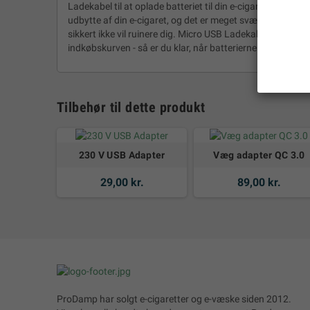
Ladekabel til at oplade batteriet til din e-cigaret. Desu
udbytte af din e-cigaret, og det er meget svært at undvær
sikkert ikke vil ruinere dig. Micro USB Ladekabel vil klæde
indkøbskurven - så er du klar, når batterierne trænger til
Tilbehør til dette produkt
230 V USB Adapter
Væg adapter QC 3.0
29,00 kr.
89,00 kr.
ProDamp har solgt e-cigaretter og e-væske siden 2012.