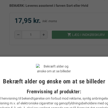
BEMÆRK: Leveres assoteret i farven Sort eller Hvid
17,95 kr.
Inkl. moms
shopping_cart
remove
add
LÆG I INDKØBSKURV
Bekræft alder og ønske om at se billeder
BESKRIVELSE
PRODUKTINFORMATION
Fremvisning af produkter:
å indset, at der findes en helt masse forskelligt tilbehør til din e-cigaret. 
 henvisning til bekendtgørelse om forbud mod reklame, synlig anbringels
yr, der kan gøre din oplevelse som damper endnu bedre end før. Men én tin
isning m.v. af elektroniske cigaretter og genopfyldningsbeholdere med o
n fungere, er der behov for et batteri, og for at batteriet dur, skal det 