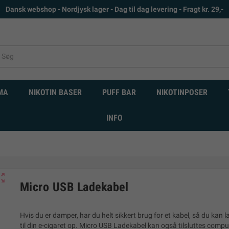
Dansk webshop - Nordjysk lager - Dag til dag levering - Fragt kr. 29,-
MA
NIKOTIN BASER
PUFF BAR
NIKOTINPOSER
INFO
ut_map
Micro USB Ladekabel
Hvis du er damper, har du helt sikkert brug for et kabel, så du kan l
til din e-cigaret op. Micro USB Ladekabel kan også tilsluttes compu