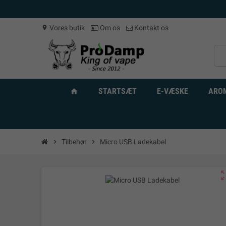
Vores butik
Om os
Kontakt os
location_on
STARTSÆT
E-VÆSKE
ARO
home
chevron_right
Tilbehør
chevron_right
Micro USB Ladekabel
zoom_o