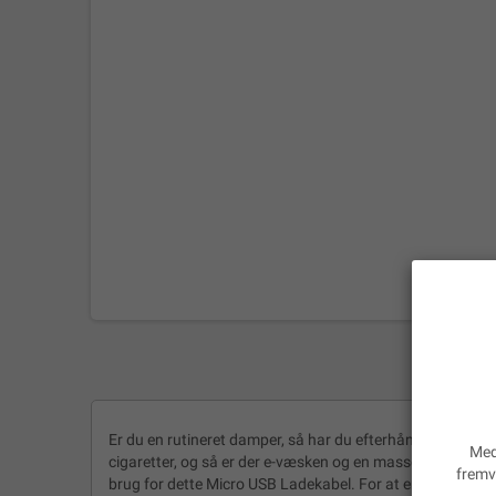
Er du en rutineret damper, så har du efterhånden sikkert ogs
Med
cigaretter, og så er der e-væsken og en masse ekstra udst
fremv
brug for dette Micro USB Ladekabel. For at en e-cigaret ka