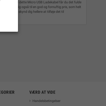
e
omputeren. Med dette Micro USB Ladekabel får du det fulde
selvfølgelig også til en god og fornuftig pris, som helt
rodukt, så skynd dig hellere at tilføje det til
EGORIER
VÆRD AT VIDE
Handelsbetingelser