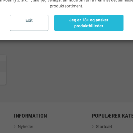
nikotin § 3, stk. 1, skal jeg venligst anmode om at få fremvist det samled
den kan Micro USB Ladekabel også bruges til at tilslutte større MODS til c
produktsortiment.
e. Da Micro USB Ladekabel på det nærmeste er en nødvendighed, får du det 
 dig godt på som damper. Der er ingen grund til at vente med at købe dette p
Jeg er 18+ og ønsker
Exit
 en opladning.
produktbilleder
INFORMATION
POPULÆRER KAT
Nyheder
Startsæt